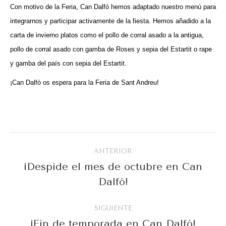
Con motivo de la Feria, Can Dalfó hemos adaptado nuestro menú para
integrarnos y participar activamente de la fiesta. Hemos añadido a la
carta de invierno platos como el pollo de corral asado a la antigua,
pollo de corral asado con gamba de Roses y sepia del Estartit o rape
y gamba del país con sepia del Estartit.
¡Can Dalfó os espera para la Feria de Sant Andreu!
Navegación
ANTERIOR
entre
¡Despide el mes de octubre en Can
Publicación
Dalfó!
publicaciones
anterior:
SIGUIENTE
¡Fin de temporada en Can Dalfó!
Publicación