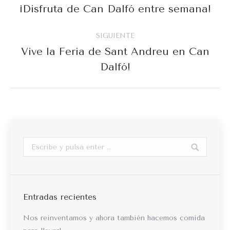
entre
¡Disfruta de Can Dalfó entre semana!
Publicación
anterior:
publicaciones
SIGUIENTE
Vive la Feria de Sant Andreu en Can
Publicación
Dalfó!
siguiente:
Buscar:
Entradas recientes
Nos reinventamos y ahora también hacemos comida