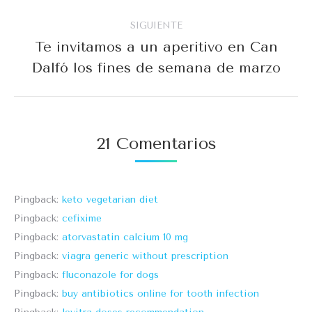
anterior:
publicaciones
SIGUIENTE
Te invitamos a un aperitivo en Can
Publicación
Dalfó los fines de semana de marzo
siguiente:
21 Comentarios
Pingback:
keto vegetarian diet
Pingback:
cefixime
Pingback:
atorvastatin calcium 10 mg
Pingback:
viagra generic without prescription
Pingback:
fluconazole for dogs
Pingback:
buy antibiotics online for tooth infection