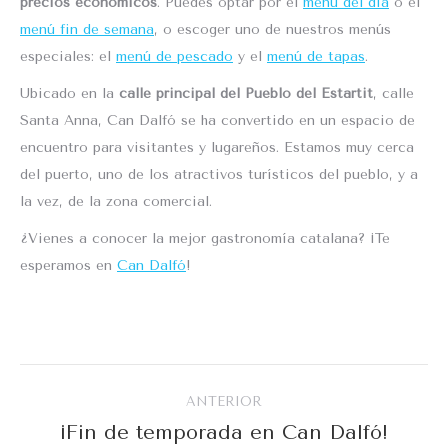
precios económicos
. Puedes optar por el
menú del día
o el
menú fin de semana
, o escoger uno de nuestros menús
especiales: el
menú de pescado
y el
menú de tapas
.
Ubicado en la
calle principal del Pueblo del Estartit
, calle
Santa Anna, Can Dalfó se ha convertido en un espacio de
encuentro para visitantes y lugareños. Estamos muy cerca
del puerto, uno de los atractivos turísticos del pueblo, y a
la vez, de la zona comercial.
¿Vienes a conocer la mejor gastronomía catalana? ¡Te
esperamos en
Can Dalfó
!
Navegación
ANTERIOR
entre
¡Fin de temporada en Can Dalfó!
Publicación