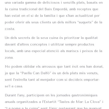
una variada gamma de deliciosos i senzills plats, basats en
la cuina tradicional del Baix Empordà, amb receptes que
han estat en el si de la família i que s’han actualitzat per
poder oferir als seus clients un dels millors “suquets” de la
costa.
Un dels secrets de la seva cuina és prioritzar la qualitat
davant d’altres conceptes i utilitzar sempre productes
locals, amb una especial atenció als mariscs i peixos de la
zona.
No podem oblidar els arrossos que tant èxit ens han donat,
ja que la “Paella Can Dalfó” és un dels plats més venuts,
sent l’estrella tant al menjador com si decideix emportar-
se’l a casa.
Durant l’any, participem en les jornades gastronòmiques
anuals organitzades a l’Estartit “Tastes de Mar: La Clova” i
“La poma a la cuina” sent l’únic restaurant que ha guanyat