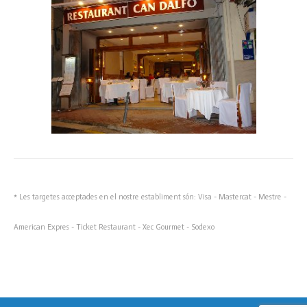
* Les targetes acceptades en el nostre establiment són: Visa - Mastercat - Mestre -
American Expres - Ticket Restaurant - Xec Gourmet - Sodexo