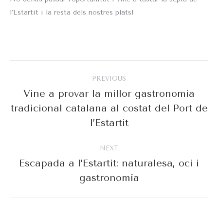
l’Estartit i la resta dels nostres plats!
Post
PREVIOUS
navigation
Vine a provar la millor gastronomia
tradicional catalana al costat del Port de
Previous
post:
l’Estartit
NEXT
Escapada a l’Estartit: naturalesa, oci i
Next
gastronomía
post: