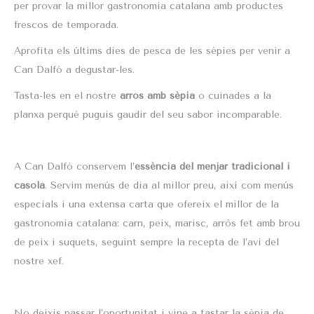
per provar la millor gastronomia catalana amb productes
frescos de temporada.
Aprofita els últims dies de pesca de les sèpies per venir a
Can Dalfó a degustar-les.
Tasta-les en el nostre
arròs amb sèpia
o cuinades a la
planxa perquè puguis gaudir del seu sabor incomparable.
A Can Dalfó conservem l’
essència del menjar tradicional i
casolà
. Servim menús de dia al millor preu, així com menús
especials i una extensa carta que ofereix el millor de la
gastronomia catalana: carn, peix, marisc, arròs fet amb brou
de peix i suquets, seguint sempre la recepta de l’avi del
nostre xef.
No deixis passar l’oportunitat i vine a tastar la sèpia de