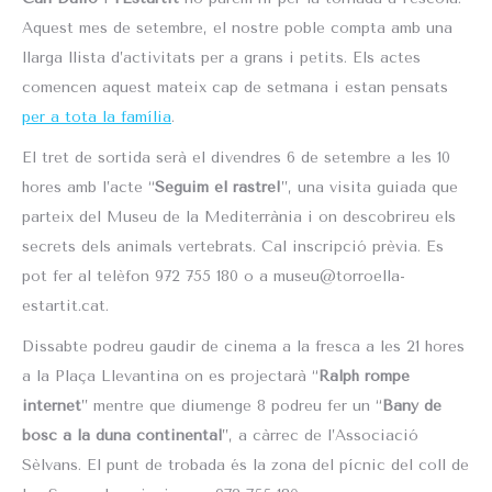
Aquest mes de setembre, el nostre poble compta amb una
llarga llista d’activitats per a grans i petits. Els actes
comencen aquest mateix cap de setmana i estan pensats
per a tota la família
.
El tret de sortida serà el divendres 6 de setembre a les 10
hores amb l’acte “
Seguim el rastre!
”, una visita guiada que
parteix del Museu de la Mediterrània i on descobrireu els
secrets dels animals vertebrats. Cal inscripció prèvia. Es
pot fer al telèfon 972 755 180 o a museu@torroella-
estartit.cat.
Dissabte podreu gaudir de cinema a la fresca a les 21 hores
a la Plaça Llevantina on es projectarà “
Ralph rompe
internet
” mentre que diumenge 8 podreu fer un “
Bany de
bosc a la duna continental
”, a càrrec de l’Associació
Sèlvans. El punt de trobada és la zona del pícnic del coll de