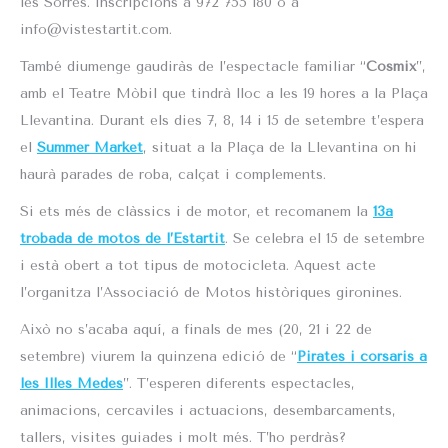
les Sorres. Inscripcions a 972 755 180 o a
info@vistestartit.com.
També diumenge gaudiràs de l’espectacle familiar “
Cosmix
”,
amb el Teatre Mòbil que tindrà lloc a les 19 hores a la Plaça
Llevantina. Durant els dies 7, 8, 14 i 15 de setembre t’espera
el
Summer Market
, situat a la Plaça de la Llevantina on hi
haurà parades de roba, calçat i complements.
Si ets més de clàssics i de motor, et recomanem la
13a
trobada de motos de l’Estartit
. Se celebra el 15 de setembre
i està obert a tot tipus de motocicleta. Aquest acte
l’organitza l’Associació de Motos històriques gironines.
Això no s’acaba aquí, a finals de mes (20, 21 i 22 de
setembre) viurem la quinzena edició de “
Pirates i corsaris a
les Illes Medes
”. T’esperen diferents espectacles,
animacions, cercaviles i actuacions, desembarcaments,
tallers, visites guiades i molt més. T’ho perdràs?