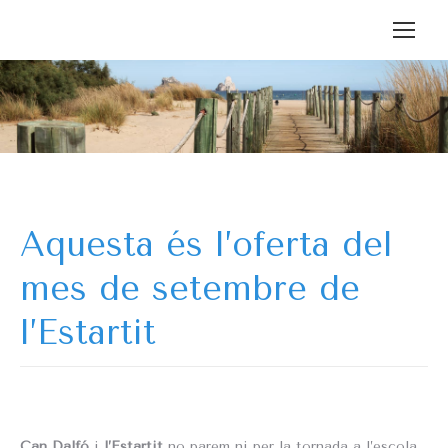
Aquesta és l’oferta del
mes de setembre de
l’Estartit
Can Dalfó
i
l’Estartit
no parem ni per la tornada a l’escola.