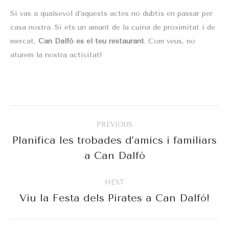
Si vas a qualsevol d’aquests actes no dubtis en passar per
casa nostra. Si ets un amant de la cuina de proximitat i de
mercat,
Can Dalfó és el teu restaurant
. Com veus, no
aturem la nostra activitat!
Post
PREVIOUS
navigation
Planifica les trobades d’amics i familiars
Previous
a Can Dalfó
post:
NEXT
Viu la Festa dels Pirates a Can Dalfó!
Next
post: